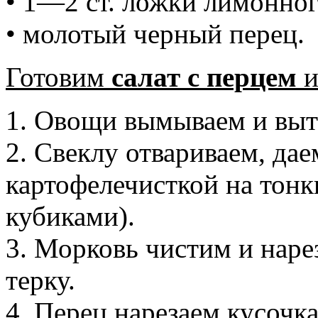
• 1—2 ст. ложки лимонног
• молотый черный перец.
Готовим
салат с перцем
и
1. Овощи вымываем и выт
2. Свеклу отвариваем, да
картофелечисткой на тонк
кубиками).
3. Морковь чистим и наре
терку.
4. Перец нарезаем кусочк