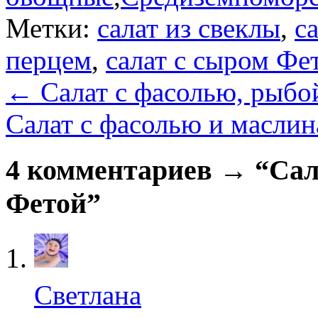
Метки:
салат из свеклы
,
с
перцем
,
салат с сыром Фе
←
Салат с фасолью, рыбо
Салат с фасолью и масли
4 комментариев → “Сала
Фетой”
Светлана