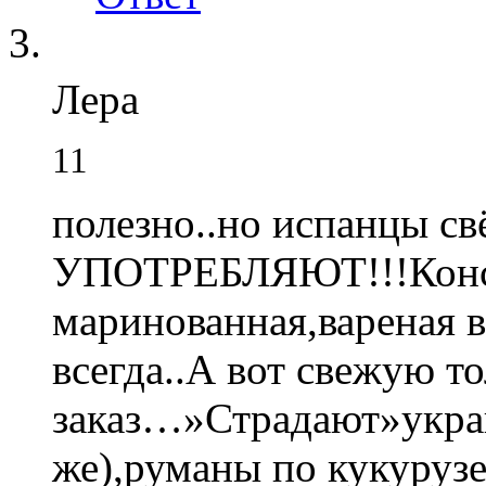
Лера
11
полезно..но испанцы с
УПОТРЕБЛЯЮТ!!!Конс
маринованная,вареная в
всегда..А вот свежую т
заказ…»Страдают»укра
же),руманы по кукуруз