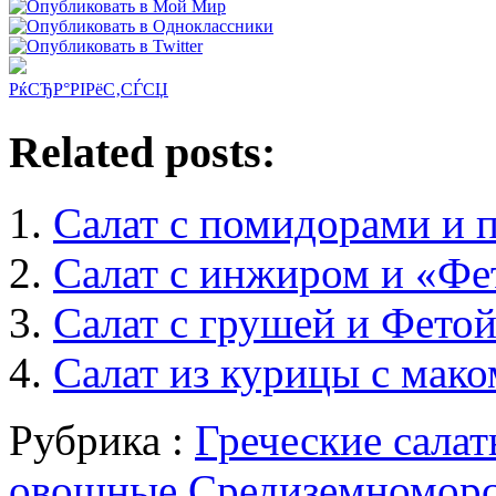
РќСЂР°РІРёС‚СЃСЏ
Related posts:
Салат с помидорами и 
Салат с инжиром и «Фе
Салат с грушей и Фето
Салат из курицы с мако
Рубрика :
Греческие сала
овощные
,
Средиземноморс