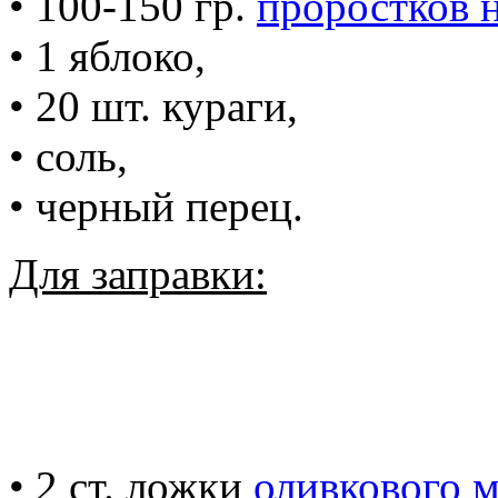
• 100-150 гр.
проростков 
• 1 яблоко,
• 20 шт. кураги,
• соль,
• черный перец.
Для заправки:
• 2 ст. ложки
оливкового м