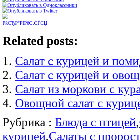
РќСЂР°РІРёС‚СЃСЏ
Related posts:
Салат с курицей и пом
Салат с курицей и ово
Салат из моркови с кур
Овощной салат с куриц
Рубрика :
Блюда с птицей
,
курицей
,
Салаты с пророс