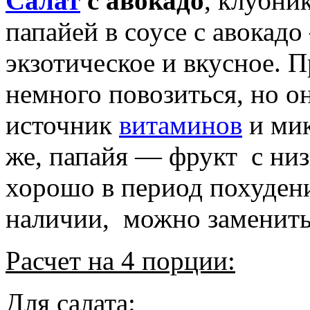
Салат
с авокадо
, клубни
папайей в соусе с авокадо
экзотическое и вкусное. П
немного повозиться, но о
источник
витаминов
и мик
же, папайя — фрукт с низ
хорошо в период похудени
наличии, можно заменить 
Расчет на 4 порции:
Для салата: