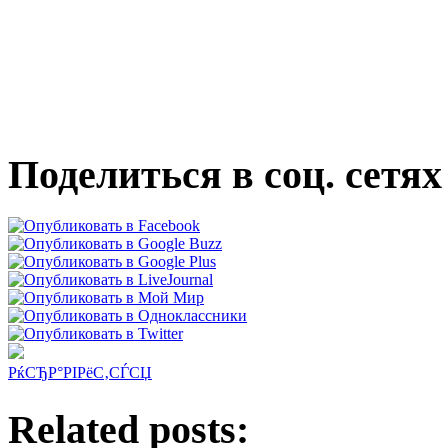
Поделиться в соц. сетях
РќСЂР°РІРёС‚СЃСЏ
Related posts: