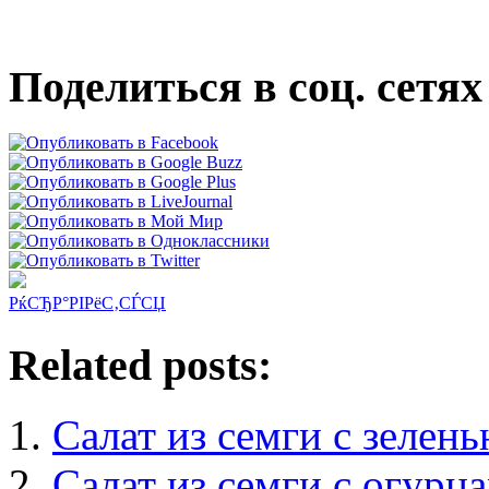
Поделиться в соц. сетях
РќСЂР°РІРёС‚СЃСЏ
Related posts:
Салат из семги с зелен
Салат из семги с огурц