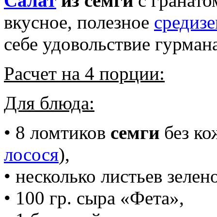
Салат
из семги
с гранато
вкусное, полезное
средиз
себе удовольствие гурмана
Расчет на 4 порции:
Для блюда:
• 8 ломтиков
семги
без ко
лосося
),
• несколько листьев зелено
• 100 гр. сыра «Фета»,