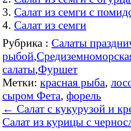
Салат из семги с поми
Салат из семги
Рубрика :
Салаты праздни
рыбой
,
Средиземноморска
салаты
,
Фуршет
Метки:
красная рыба
,
лос
сыром Фета
,
форель
←
Салат с кукурузой и кр
Салат из курицы с черно