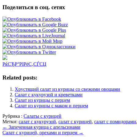
Поделиться в соц. сетях
РќСЂР°РІРёС‚СЃСЏ
Related posts:
Хрустящий салат из курицы со свежими овощами
Салат с кукурузой и креветками
Салат из курицы с перцем
Салат из курицы с маком и перцем
Рубрика :
Салаты с курицей
Метки:
салат с кукурузой
,
салат с курицей
,
салат с помидорами
←
Запеченная курица с апельсинами
Салат с курицей, орехами и перцем
→