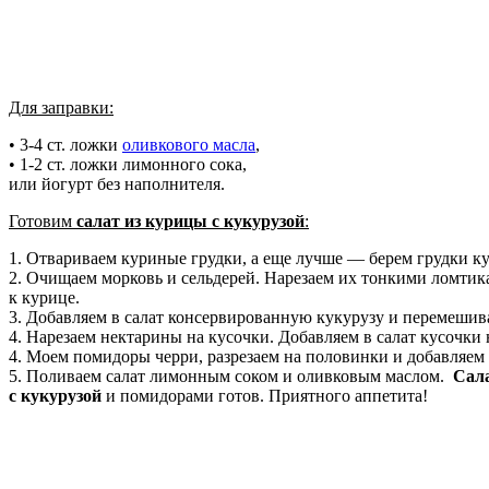
Для заправки:
• 3-4 ст. ложки
оливкового масла
,
• 1-2 ст. ложки лимонного сока,
или йогурт без наполнителя.
Готовим
салат из курицы с кукурузой
:
1. Отвариваем куриные грудки, а еще лучше — берем грудки к
2. Очищаем морковь и сельдерей. Нарезаем их тонкими ломтик
к курице.
3. Добавляем в салат консервированную кукурузу и перемешив
4. Нарезаем нектарины на кусочки. Добавляем в салат кусочки 
4. Моем помидоры черри, разрезаем на половинки и добавляем в
5. Поливаем салат лимонным соком и оливковым маслом.
Сал
с кукурузой
и помидорами готов. Приятного аппетита!