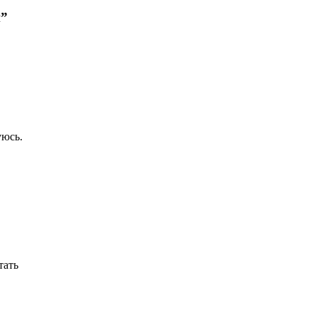
й”
уюсь.
тать