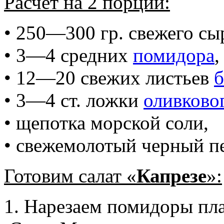
Расчет на 2 порции:
• 250—300 гр. свежего сы
• 3—4 средних
помидора
,
• 12—20 свежих листьев
б
• 3—4 ст. ложки
оливково
• щепотка морской соли,
• свежемолотый черный пе
Готовим салат «
Капрезе
»:
1. Нарезаем помидоры пл