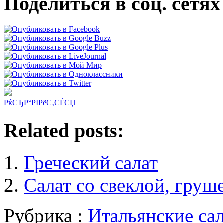
Поделиться в соц. сетях
РќСЂР°РІРёС‚СЃСЏ
Related posts:
Греческий салат
Салат со свеклой, груш
Рубрика :
Итальянские са