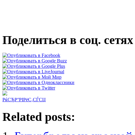
Поделиться в соц. сетях
РќСЂР°РІРёС‚СЃСЏ
Related posts: